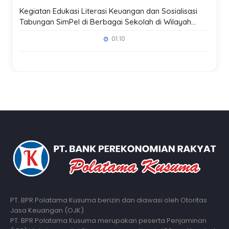
Kegiatan Edukasi Literasi Keuangan dan Sosialisasi
Tabungan SimPel di Berbagai Sekolah di Wilayah
Kerja Kantor Pusat Madiun
01.10
PT. BPR Polatama Kusuma berizin dan diawasi oleh Otoritas
Jasa Keuangan (OJK)
PT. BPR Polatama Kusuma merupakan peserta Penjaminan