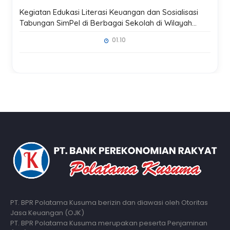
Kegiatan Edukasi Literasi Keuangan dan Sosialisasi
Tabungan SimPel di Berbagai Sekolah di Wilayah
Kerja Kantor Pusat Madiun
01.10
PT. BPR Polatama Kusuma berizin dan diawasi oleh Otoritas
Jasa Keuangan (OJK)
PT. BPR Polatama Kusuma merupakan peserta Penjaminan