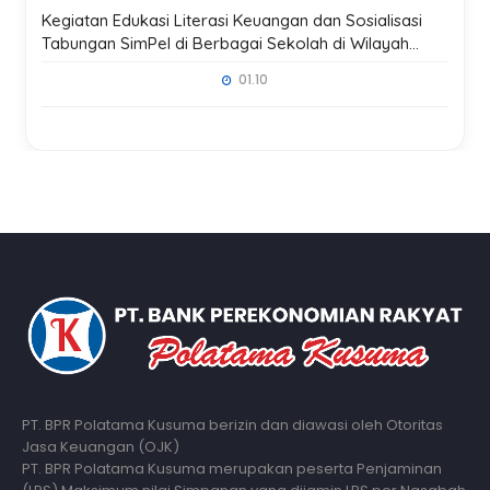
Kegiatan Edukasi Literasi Keuangan dan Sosialisasi
Tabungan SimPel di Berbagai Sekolah di Wilayah
Kerja Kantor Pusat Madiun
01.10
PT. BPR Polatama Kusuma berizin dan diawasi oleh Otoritas
Jasa Keuangan (OJK)
PT. BPR Polatama Kusuma merupakan peserta Penjaminan