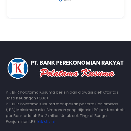
PT. BPR Polatama Kusuma berizin dan diawasi oleh Otoritas
Jasa Keuangan (OJK)
PT. BPR Polatama Kusuma merupakan peserta Penjaminan
(LPS) Maksimum nilai Simpanan yang dijamin LPS per Nasabah
per Bank adalah Rp. 2 miliar. Untuk cek Tingkat Bunga
Penjaminan LPS,
klik di sini
.