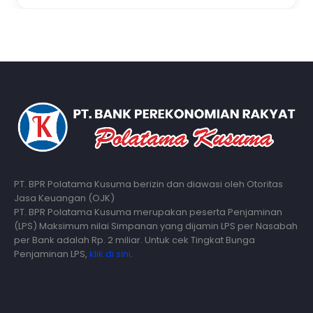
PT. BPR Polatama Kusuma berizin dan diawasi oleh Otoritas
Jasa Keuangan (OJK)
PT. BPR Polatama Kusuma merupakan peserta Penjaminan
(LPS) Maksimum nilai Simpanan yang dijamin LPS per Nasabah
per Bank adalah Rp. 2 miliar. Untuk cek Tingkat Bunga
Penjaminan LPS,
klik di sini
.